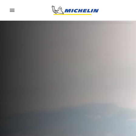
Go to page content
Go to page navigation