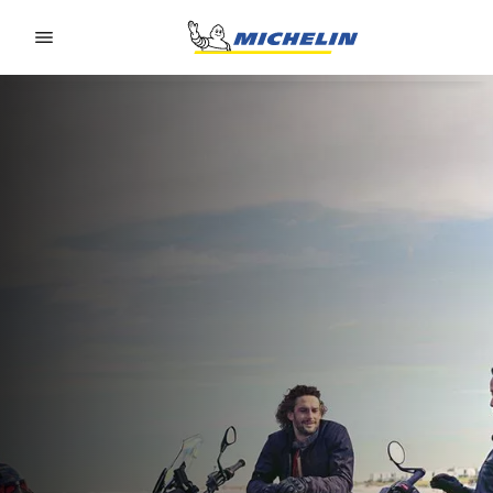
Go to page content
Go to page navigation