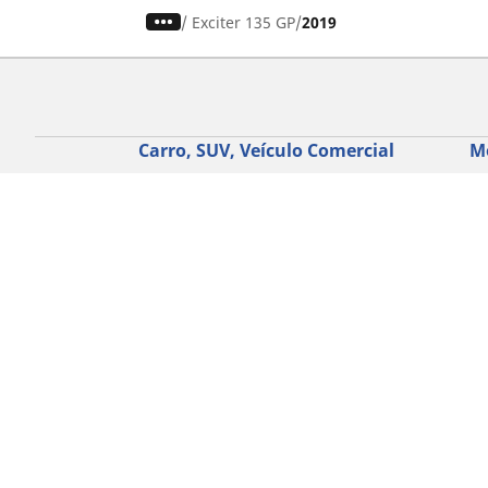
/
Exciter 135 GP
2019
Carro, SUV, Veículo Comercial
M
Encontre o melhor pneu MICHELIN
En
Navegar por tipo de veículo
Na
Navegar por família de produtos
Na
Navegar por experiência de condução
Na
Navegar por estação
Ve
Navegar por construtor
Ver todas as dimensões
Ajuda
Conselhos e sugestões
Assistência