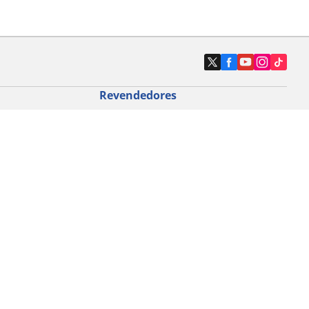
Revendedores
Localizar revendedores de pneus de
automóveis
icloturismo
o de bicicleta