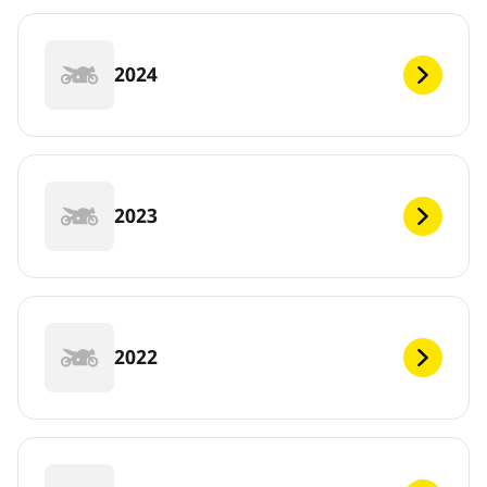
2024
2023
2022