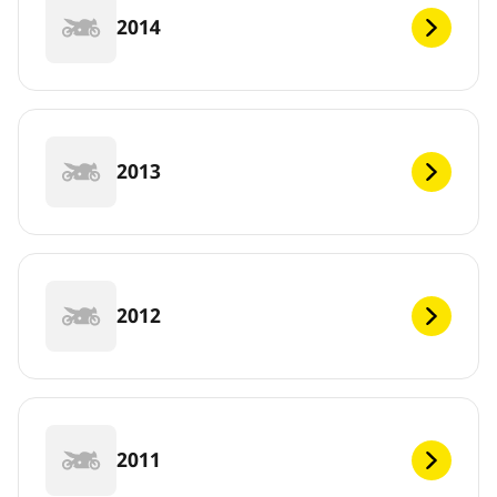
2014
2013
2012
2011