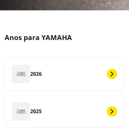
Anos para YAMAHA
2026
2025