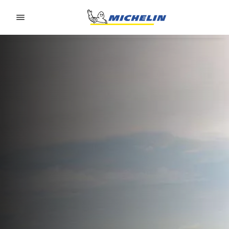
Go to page content
Go to page navigation