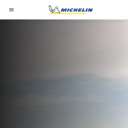
Go to page content
Go to page navigation