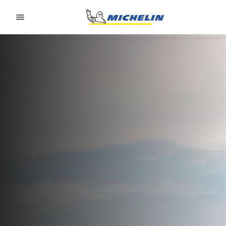
Go to page content
Go to page navigation