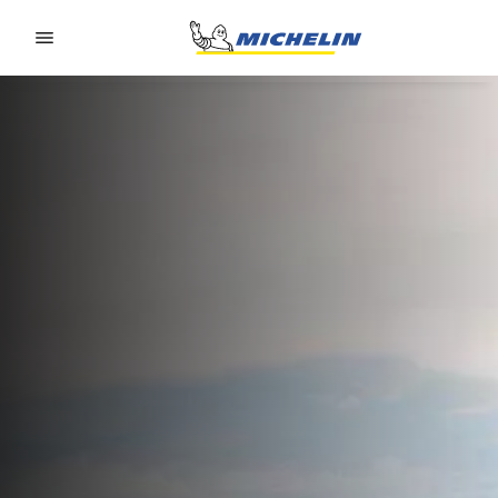
Go to page content
Go to page navigation