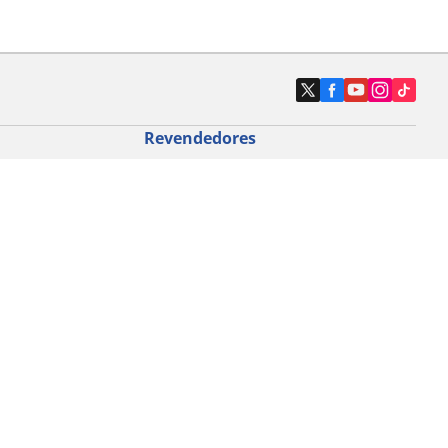
Revendedores
Localizar revendedores de pneus de
automóveis
icloturismo
o de bicicleta