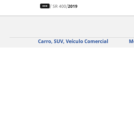
/
SR 400
2019
Carro, SUV, Veículo Comercial
M
Encontre o melhor pneu MICHELIN
En
Navegar por tipo de veículo
Na
Navegar por família de produtos
Na
Navegar por experiência de condução
Na
Navegar por estação
Ve
Navegar por construtor
Ver todas as dimensões
Ajuda
Conselhos e sugestões
Assistência