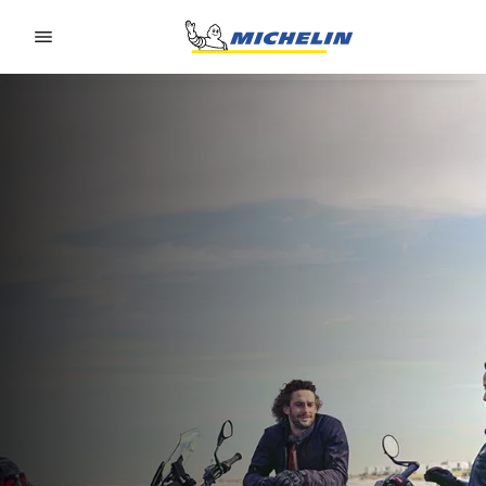
Go to page content
Go to page navigation