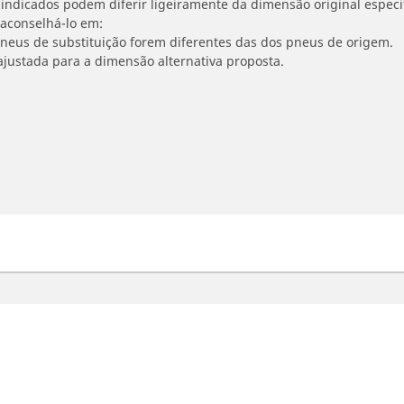
indicados podem diferir ligeiramente da dimensão original especif
 aconselhá-lo em:
 pneus de substituição forem diferentes das dos pneus de origem.
ajustada para a dimensão alternativa proposta.
oto e Scooter
Bicicleta
contre o melhor pneu MICHELIN
Navegar por Estrada
vegar por experiência de condução
Navegar por Gravel