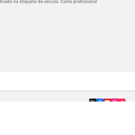
icado na etiqueta do veículo. Como profissional
Revendedores
Localizar revendedores de pneus de
automóveis