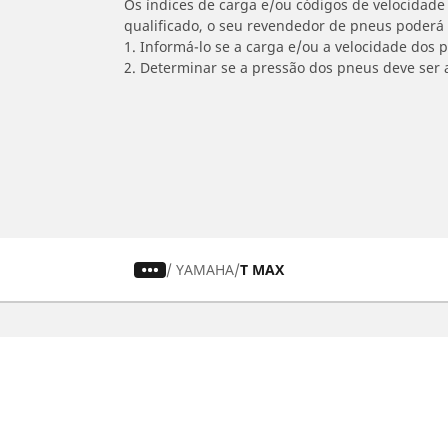
Os índices de carga e/ou códigos de velocidade 
qualificado, o seu revendedor de pneus poderá
1. Informá-lo se a carga e/ou a velocidade dos
2. Determinar se a pressão dos pneus deve ser 
/
YAMAHA
T MAX
Carro, SUV, Veículo Comercial
M
Encontre o melhor pneu MICHELIN
En
Navegar por tipo de veículo
Na