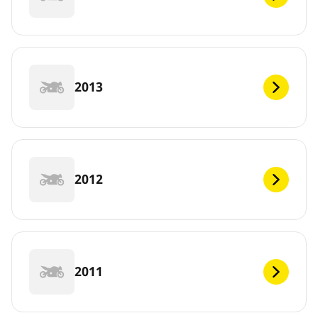
2013
2012
2011