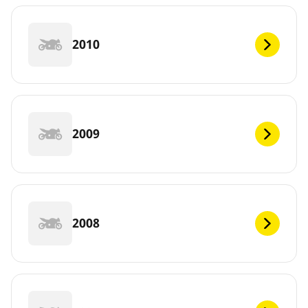
2010
2009
2008