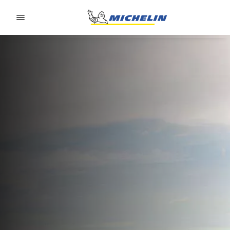
Go to page content
Go to page navigation