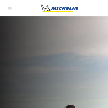
Go to page content
Go to page navigation