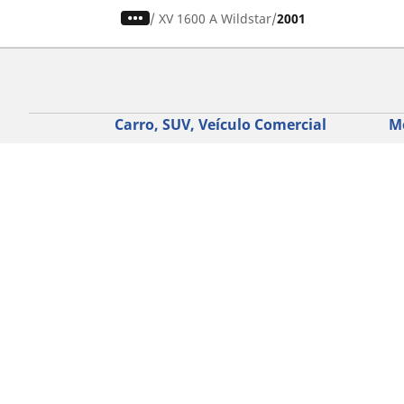
/
XV 1600 A Wildstar
2001
Carro, SUV, Veículo Comercial
M
Encontre o melhor pneu MICHELIN
En
Navegar por tipo de veículo
Na
Navegar por família de produtos
Na
Navegar por experiência de condução
Na
Navegar por estação
Ve
Navegar por construtor
Ver todas as dimensões
Ajuda
Conselhos e sugestões
Assistência