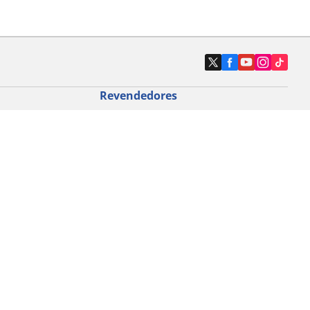
Revendedores
Localizar revendedores de pneus de
automóveis
icloturismo
o de bicicleta