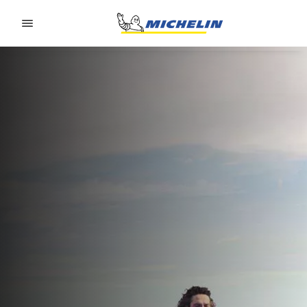
Go to page content
Go to page navigation