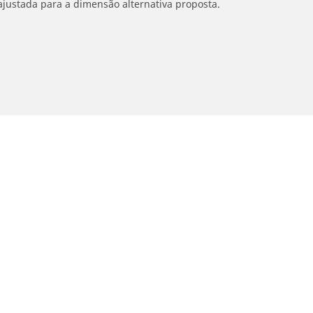
ajustada para a dimensão alternativa proposta.
Sua seleção
oto e Scooter
Bicicleta
contre o melhor pneu MICHELIN
Navegar por Estrada
vegar por experiência de condução
Navegar por Gravel
vegar por família de produtos
Navegar por MTB
vegar por construtor
Navegar por e-Bike