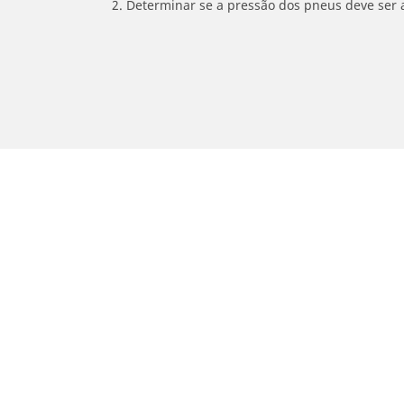
2. Determinar se a pressão dos pneus deve ser 
/
YAMAHA
YS 150 Fazer
Carro, SUV, Veículo Comercial
M
Encontre o melhor pneu MICHELIN
En
Navegar por tipo de veículo
Na
Navegar por família de produtos
Na
Navegar por experiência de condução
Na