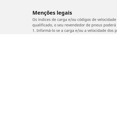
Menções legais
Os índices de carga e/ou códigos de velocidade 
qualificado, o seu revendedor de pneus poderá
1. Informá-lo se a carga e/ou a velocidade dos
2. Determinar se a pressão dos pneus deve ser 
/
YAMAHA
YS 250 Fazer