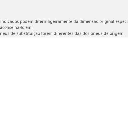
indicados podem diferir ligeiramente da dimensão original especif
 aconselhá-lo em:
 pneus de substituição forem diferentes das dos pneus de origem.
ajustada para a dimensão alternativa proposta.
Sua seleção