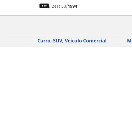
/
Zest 50
1994
Carro, SUV, Veículo Comercial
M
Encontre o melhor pneu MICHELIN
En
Navegar por tipo de veículo
Na
Navegar por família de produtos
Na
Navegar por experiência de condução
Na
Navegar por estação
Ve
Navegar por construtor
Ver todas as dimensões
Ajuda
Conselhos e sugestões
Assistência