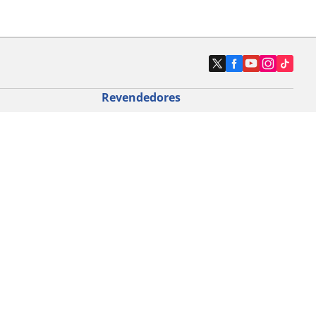
Revendedores
Localizar revendedores de pneus de
automóveis
icloturismo
o de bicicleta