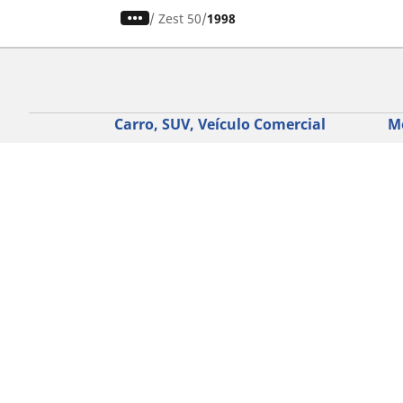
/
Zest 50
1998
Carro, SUV, Veículo Comercial
M
Encontre o melhor pneu MICHELIN
En
Navegar por tipo de veículo
Na
Navegar por família de produtos
Na
Navegar por experiência de condução
Na
Navegar por estação
Ve
Navegar por construtor
Ver todas as dimensões
Ajuda
Conselhos e sugestões
Assistência