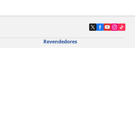
Revendedores
Localizar revendedores de pneus de
automóveis
icloturismo
o de bicicleta