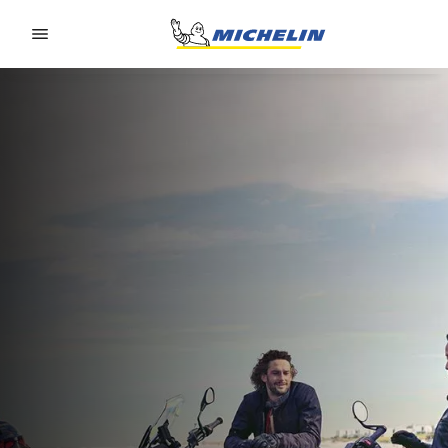
Go to page content
Go to page navigation