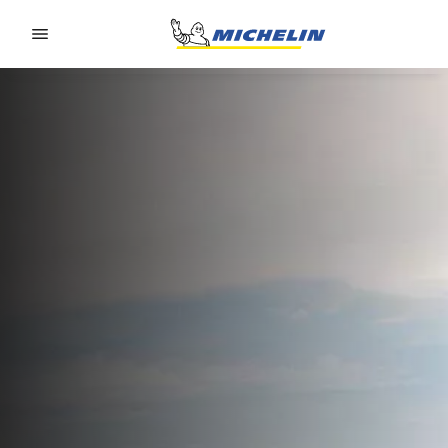
Go to page content
Go to page navigation