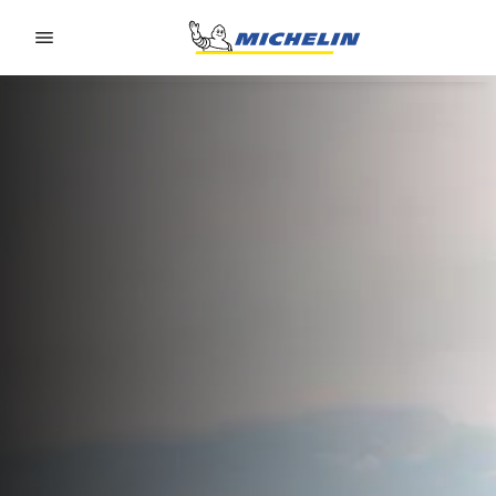
Go to page content
Go to page navigation