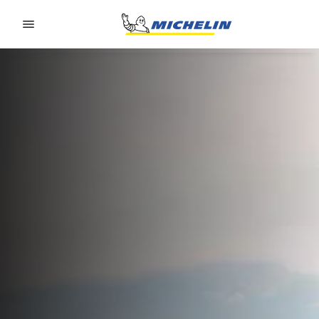
Go to page content
Go to page navigation