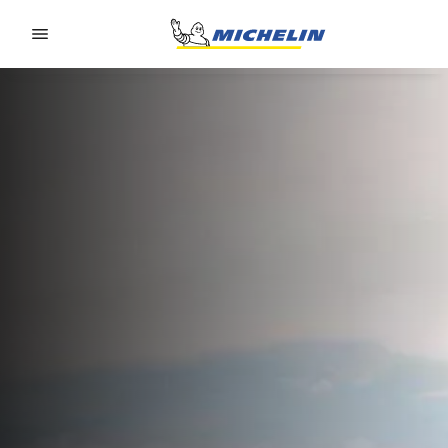
Go to page content
Go to page navigation