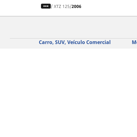
/
XTZ 125
2006
Carro, SUV, Veículo Comercial
M
Encontre o melhor pneu MICHELIN
En
Navegar por tipo de veículo
Na
Navegar por família de produtos
Na
Navegar por experiência de condução
Na
Navegar por estação
Ve
Navegar por construtor
Ver todas as dimensões
Ajuda
Conselhos e sugestões
Assistência