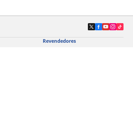
Revendedores
Localizar revendedores de pneus de
automóveis
icloturismo
o de bicicleta