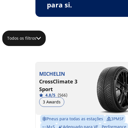
para si.
Todos os filtros
MICHELIN
CrossClimate 3
Sport
4.8/5
(566)
3 Awards
Pneus para todas as estações
3PMSF
M+S
Adequado para VE
Performance