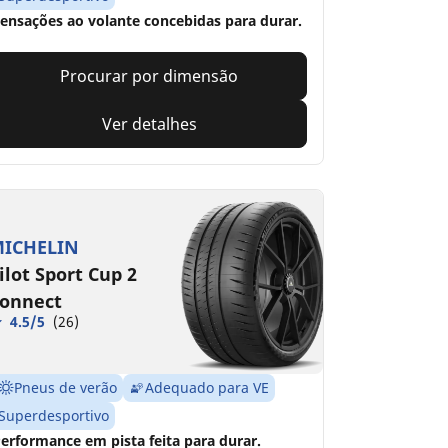
ensações ao volante concebidas para durar.
Procurar por dimensão
Ver detalhes
ICHELIN
ilot Sport Cup 2
onnect
4.5/5
(26)
Pneus de verão
Adequado para VE
Superdesportivo
erformance em pista feita para durar.