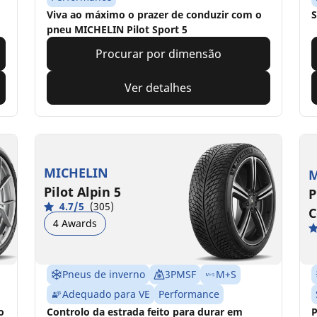
Viva ao máximo o prazer de conduzir com o
S
pneu MICHELIN Pilot Sport 5
Procurar por dimensão
Ver detalhes
MICHELIN
M
Pilot Alpin 5
P
4.7/5
(305)
C
4 Awards
Pneus de inverno
3PMSF
M+S
Adequado para VE
Performance
o
Controlo da estrada feito para durar em
P