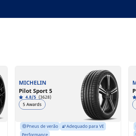
MICHELIN
M
Pilot Sport 5
P
4.8/5
(3628)
5 Awards
Pneus de verão
Adequado para VE
Performance