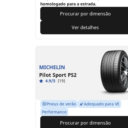
homologado para a estrada.
Procurar por dimensão
Ver detalhes
MICHELIN
Pilot Sport PS2
4.9/5
(19)
Pneus de verão
Adequado para VE
Performance
Procurar por dimensão