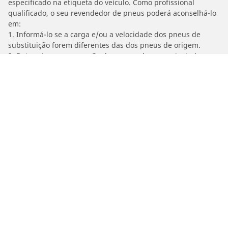
especificado na etiqueta do veículo. Como profissional
qualificado, o seu revendedor de pneus poderá aconselhá-lo
em:
1. Informá-lo se a carga e/ou a velocidade dos pneus de
substituição forem diferentes das dos pneus de origem.
2. Determinar se a pressão dos pneus deve ser ajustada para
a dimensão alternativa proposta.
/
Car brands
PEUGEOT