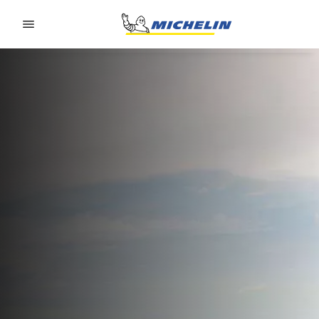
Go to page content
Go to page navigation