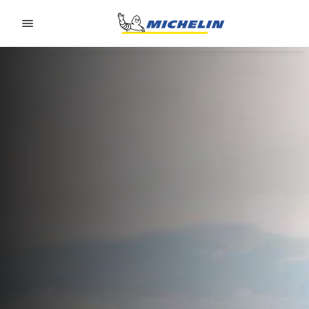
Go to page content
Go to page navigation