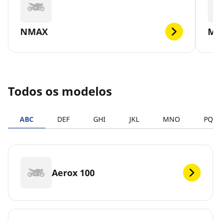
NMAX
MT
Todos os modelos
ABC
DEF
GHI
JKL
MNO
PQR
Aerox 100