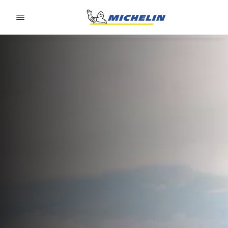
Go to page content
Go to page navigation