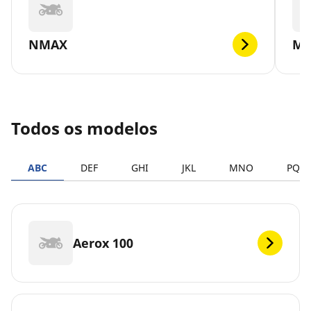
NMAX
MT
Todos os modelos
ABC
DEF
GHI
JKL
MNO
PQR
Aerox 100